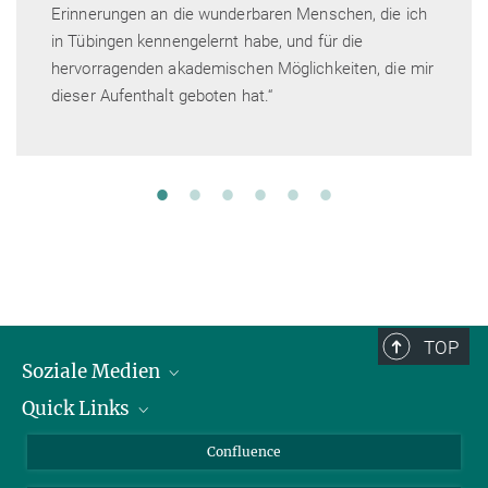
Erinnerungen an die wunderbaren Menschen, die ich
in Tübingen kennengelernt habe, und für die
hervorragenden akademischen Möglichkeiten, die mir
dieser Aufenthalt geboten hat.“
TOP
Soziale Medien
Quick Links
LinkedIn
BlueSky
Für Journalisten und Journalistinnen
Confluence
Facebook
Über Tiere in der Forschung