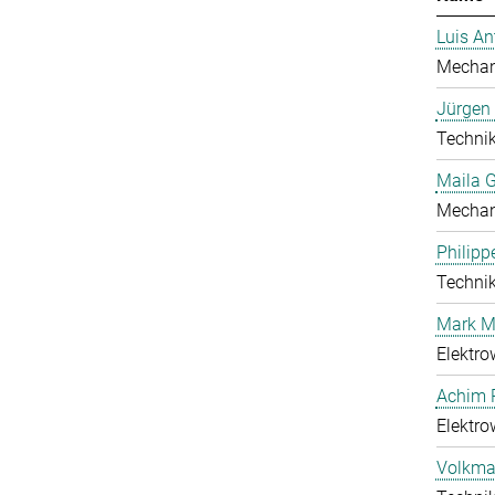
Luis An
Mechan
Jürgen 
Techni
Maila G
Mechan
Philipp
Techni
Mark M
Elektro
Achim 
Elektro
Volkmar