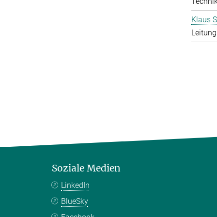
Techni
Klaus S
Leitung
Soziale Medien
LinkedIn
BlueSky