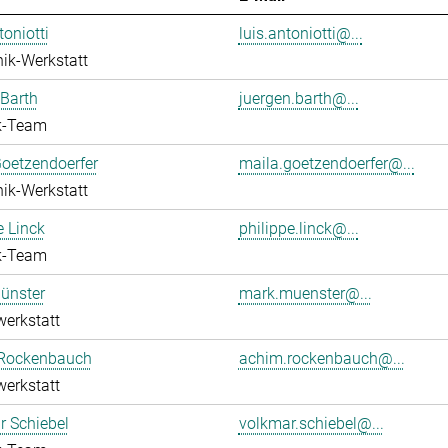
toniotti
luis.antoniotti@...
ik-Werkstatt
Barth
juergen.barth@...
k-Team
oetzendoerfer
maila.goetzendoerfer@...
ik-Werkstatt
e Linck
philippe.linck@...
k-Team
ünster
mark.muenster@...
werkstatt
Rockenbauch
achim.rockenbauch@...
werkstatt
 Schiebel
volkmar.schiebel@...