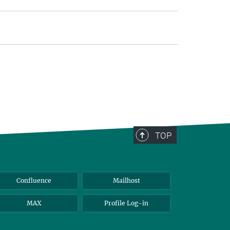
TOP
Confluence
Mailhost
MAX
Profile Log-in