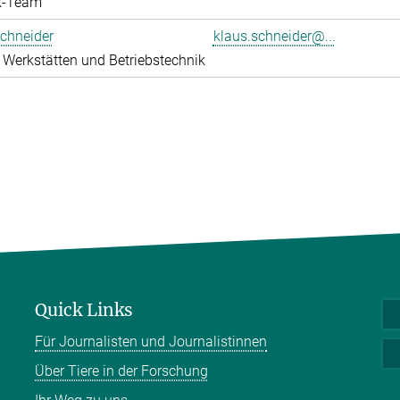
k-Team
chneider
klaus.schneider@...
 Werkstätten und Betriebstechnik
Quick Links
Für Journalisten und Journalistinnen
Über Tiere in der Forschung