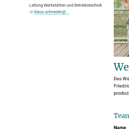
Leitung Werkstätten und Betriebstechnik
klaus.schneider@...
We
Das We
Friedri
produz
Tea
Name