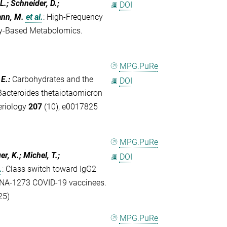
L.; Schneider, D.;
DOI
ann, M.
et al.
:
High-Frequency
ity-Based Metabolomics.
MPG.PuRe
 E.
:
Carbohydrates and the
DOI
Bacteroides thetaiotaomicron
eriology
207
(10), e0017825
MPG.PuRe
r, K.; Michel, T.;
DOI
.
:
Class switch toward IgG2
NA-1273 COVID-19 vaccinees.
25)
MPG.PuRe