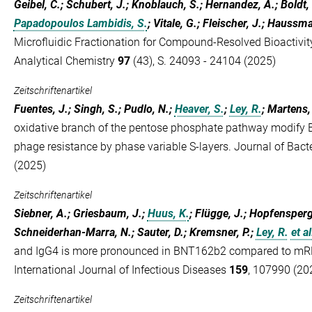
Geibel, C.; Schubert, J.; Knoblauch, S.; Hernandez, A.; Boldt, 
Papadopoulos Lambidis, S.
; Vitale, G.; Fleischer, J.; Haussm
Microfluidic Fractionation for Compound-Resolved Bioactiv
Analytical Chemistry
97
(43), S. 24093 - 24104 (2025)
Zeitschriftenartikel
Fuentes, J.; Singh, S.; Pudlo, N.;
Heaver, S.
;
Ley, R.
; Martens,
oxidative branch of the pentose phosphate pathway modify 
phage resistance by phase variable S-layers. Journal of Bact
(2025)
Zeitschriftenartikel
Siebner, A.; Griesbaum, J.;
Huus, K.
; Flügge, J.; Hopfensperge
Schneiderhan-Marra, N.; Sauter, D.; Kremsner, P.;
Ley, R.
et al
and IgG4 is more pronounced in BNT162b2 compared to mR
International Journal of Infectious Diseases
159
, 107990 (20
Zeitschriftenartikel