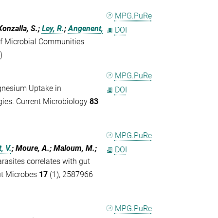
MPG.PuRe
Konzalla, S.;
Ley, R.
;
Angenent,
DOI
of Microbial Communities
)
MPG.PuRe
nesium Uptake in
DOI
gies. Current Microbiology
83
MPG.PuRe
, V.
; Moure, A.; Maloum, M.;
DOI
arasites correlates with gut
ut Microbes
17
(1), 2587966
MPG.PuRe