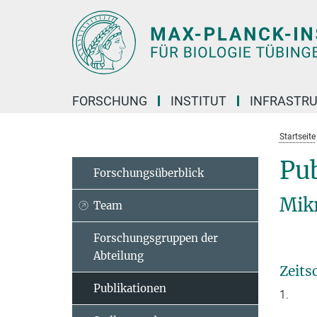
Hauptinhalt
FORSCHUNG
INSTITUT
INFRASTR
Startseite
Pu
Forschungsüberblick
Mik
Team
Forschungsgruppen der
Abteilung
Zeits
Publikationen
1.