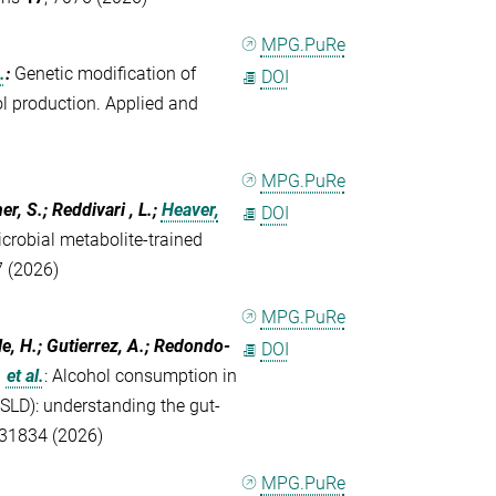
MPG.PuRe
.
:
Genetic modification of
DOI
ol production. Applied and
MPG.PuRe
er, S.; Reddivari , L.;
Heaver,
DOI
icrobial metabolite-trained
 (2026)
MPG.PuRe
le, H.; Gutierrez, A.; Redondo-
DOI
.
et al.
:
Alcohol consumption in
SLD): understanding the gut-
631834 (2026)
MPG.PuRe