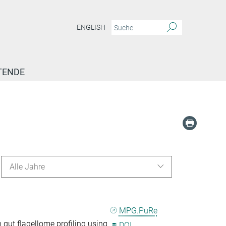
ENGLISH
TENDE
Alle Jahre
MPG.PuRe
gut flagellome profiling using
DOI