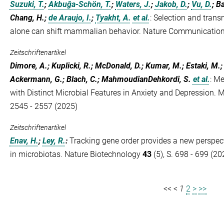
Suzuki, T.
;
Akbuğa-Schön, T.
;
Waters, J.
;
Jakob, D.
;
Vu, D.
; B
Chang, H.;
de Araujo, I.
;
Tyakht, A.
et al.
:
Selection and trans
alone can shift mammalian behavior. Nature Communicatio
Zeitschriftenartikel
Dimore, A.; Kuplicki, R.; McDonald, D.; Kumar, M.; Estaki, M.
Ackermann, G.; Blach, C.; MahmoudianDehkordi, S.
et al.
:
Me
with Distinct Microbial Features in Anxiety and Depression. 
2545 - 2557 (2025)
Zeitschriftenartikel
Enav, H.
;
Ley, R.
:
Tracking gene order provides a new perspect
in microbiotas. Nature Biotechnology
43
(5), S. 698 - 699 (20
<<
<
1
2
>
>>