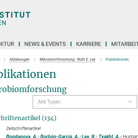
UKTUR
NEWS & EVENTS
KARRIERE
MITARBEI
Abteilungen
Mikrobiomforschung - Ruth E. Ley
Publikationen
blikationen
robiomforschung
Alle Typen
chriftenartikel (134)
Zeitschriftenartikel
Bogdanova, A.
;
Borbón-García, A.
;
Ley, R.
;
Tyakht, A.
:
Human 