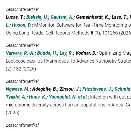
Zeitschriftenartikel
Lucas, T.;
Biehain, U.
;
Gautam, A.
; Gemeinhardt, K.; Lass, T.; 
L.
;
Huson, D.
:
MMonitor: Software for Real-Time Monitoring 
Using Long Reads. Cell Reports Methods
6
(1), 101266 (2026
Zeitschriftenartikel
Varvara, R.-A.
;
Budde, H.
;
Ley, R.
; Vodnar, D.
:
Optimizing Mag
Lacticaseibacillus Rhamnosus To Advance Nutribiotic Strate
(2), 132 (2026)
Zeitschriftenartikel
Ngwese, M.
; Adegbite, B.; Zinsou, J.;
Fitzstevens, J.
;
Schmidt
Tyakht, A.
;
Huus, K.
;
Youngblut, N.
et al.
:
Infection with gut p
microbiome diversity across human populations in Africa. G
(2025)
Zeitschriftenartikel