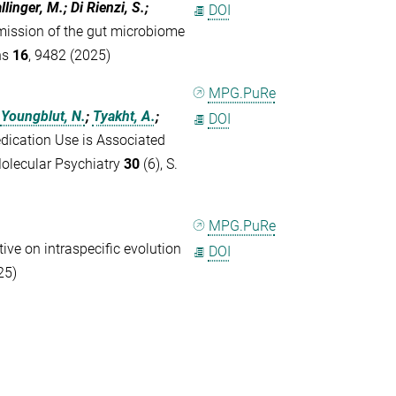
allinger, M.; Di Rienzi, S.;
DOI
mission of the gut microbiome
ns
16
, 9482 (2025)
MPG.PuRe
;
Youngblut, N.
;
Tyakht, A.
;
DOI
dication Use is Associated
Molecular Psychiatry
30
(6), S.
MPG.PuRe
ive on intraspecific evolution
DOI
25)