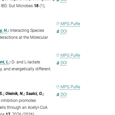
n IBD. Gut Microbes
18
(1),
MPG.PuRe
y, H.
:
Interacting Species
DOI
teractions at the Molecular
MPG.PuRe
t, L.
:
D- and L-lactate
DOI
 and energetically different.
MPG.PuRe
.; Oleinik, N.; Saatci, O.;
DOI
 inhibition promotes
ells through an Acetyl-CoA
ons
17
, 7076 (2026)