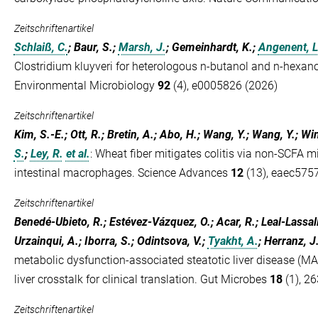
Zeitschriftenartikel
Schlaiß, C.
; Baur, S.;
Marsh, J.
; Gemeinhardt, K.;
Angenent, L
Clostridium kluyveri for heterologous n-butanol and n-hexan
Environmental Microbiology
92
(4), e0005826 (2026)
Zeitschriftenartikel
Kim, S.-E.; Ott, R.; Bretin, A.; Abo, H.; Wang, Y.; Wang, Y.; Win
S.
;
Ley, R.
et al.
:
Wheat fiber mitigates colitis via non-SCFA m
intestinal macrophages. Science Advances
12
(13), eaec5757
Zeitschriftenartikel
Benedé-Ubieto, R.; Estévez-Vázquez, O.; Acar, R.; Leal-Lassal
Urzainqui, A.; Iborra, S.; Odintsova, V.;
Tyakht, A.
; Herranz, J
metabolic dysfunction-associated steatotic liver disease (MA
liver crosstalk for clinical translation. Gut Microbes
18
(1), 2
Zeitschriftenartikel