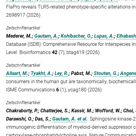
FlaPro reveals TLR5-related phenotype-specific alterations i
2698917 (2026)
Zeitschriftenartikel
Mederer, M.;
Gautam, A.
;
Kohlbacher, O.
;
Lupas, A.
;
Elhabash
Database (ISDB): Comprehensive Resource for Interspecies In
Level. Bioinformatics
42
(7), btag419 (2026)
Zeitschriftenartikel
Allaart, M.
;
Tyakht, A.
;
Ley, R.
; Pabst, M.;
Stouten, G.
;
Angenen
consumers in the human gut are taxonomically, biochemically,
ISME Communications
6
(1), ycag180 (2026)
Zeitschriftenartikel
Chakraborty, P.; Chatterjee, S.; Kassir, M.; Wofford, W.; Choi, S
Darawshi, O.; Das, S.;
Gautam, A.
et al.
:
Sphingosine kinase-2
immunogenic differentiation of myeloid-derived suppressor c
carboxylase-phosphatidylcholine axis. Nature Communicati