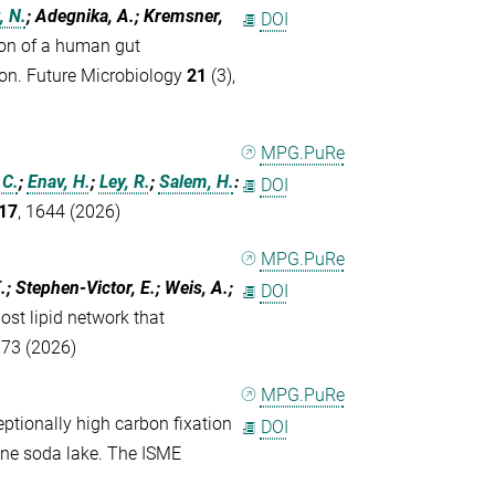
, N.
; Adegnika, A.; Kremsner,
DOI
on of a human gut
bon. Future Microbiology
21
(3),
MPG.PuRe
 C.
;
Enav, H.
;
Ley, R.
;
Salem, H.
:
DOI
17
, 1644 (2026)
MPG.PuRe
K.; Stephen-Victor, E.; Weis, A.;
DOI
ost lipid network that
 173 (2026)
MPG.PuRe
ptionally high carbon fixation
DOI
line soda lake. The ISME