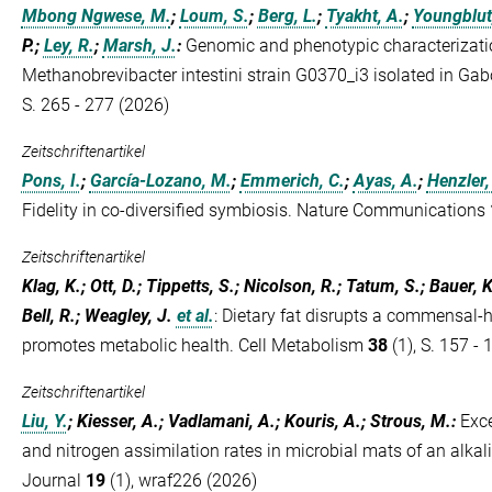
Mbong Ngwese, M.
;
Loum, S.
;
Berg, L.
;
Tyakht, A.
;
Youngblut
P.;
Ley, R.
;
Marsh, J.
:
Genomic and phenotypic characterizati
Methanobrevibacter intestini strain G0370_i3 isolated in Ga
S. 265 - 277 (2026)
Zeitschriftenartikel
Pons, I.
;
García-Lozano, M.
;
Emmerich, C.
;
Ayas, A.
;
Henzler,
Fidelity in co-diversified symbiosis. Nature Communications
Zeitschriftenartikel
Klag, K.; Ott, D.; Tippetts, S.; Nicolson, R.; Tatum, S.; Bauer, 
Bell, R.; Weagley, J.
et al.
:
Dietary fat disrupts a commensal-h
promotes metabolic health. Cell Metabolism
38
(1), S. 157 -
Zeitschriftenartikel
Liu, Y.
; Kiesser, A.; Vadlamani, A.; Kouris, A.; Strous, M.
:
Exce
and nitrogen assimilation rates in microbial mats of an alka
Journal
19
(1), wraf226 (2026)