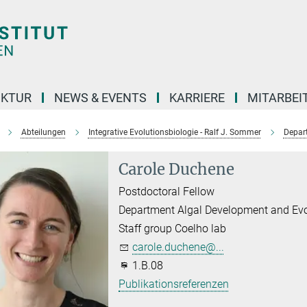
UKTUR
NEWS & EVENTS
KARRIERE
MITARBEI
Abteilungen
Integrative Evolutionsbiologie - Ralf J. Sommer
Depar
Carole Duchene
Postdoctoral Fellow
Department Algal Development and Evo
Staff group Coelho lab
carole.duchene@...
1.B.08
Publikationsreferenzen