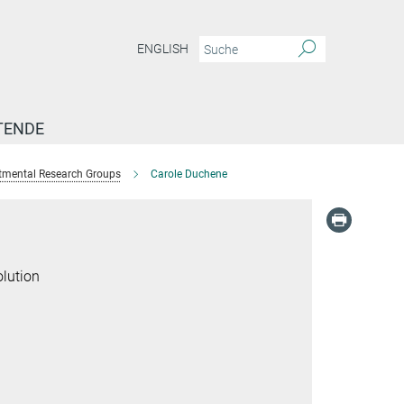
ENGLISH
TENDE
tmental Research Groups
Carole Duchene
lution