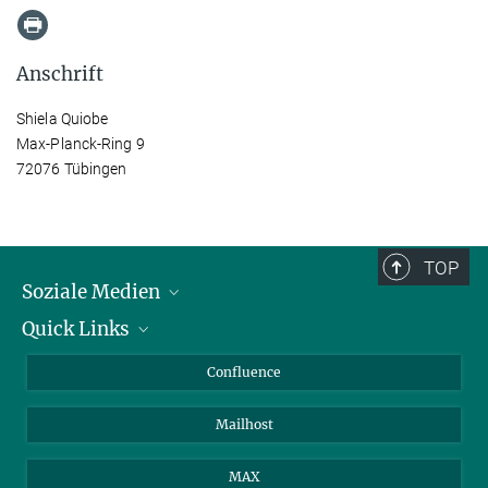
Anschrift
Shiela Quiobe
Max-Planck-Ring 9
72076 Tübingen
TOP
Soziale Medien
Quick Links
LinkedIn
BlueSky
Für Journalisten und Journalistinnen
Confluence
Facebook
Über Tiere in der Forschung
Mailhost
YouTube
Ihr Weg zu uns
Instagram
MAX