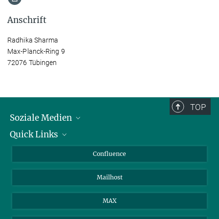
Anschrift
Radhika Sharma
Max-Planck-Ring 9
72076 Tübingen
TOP
Soziale Medien
Quick Links
LinkedIn
BlueSky
Für Journalisten und Journalistinnen
Confluence
Facebook
Über Tiere in der Forschung
Mailhost
YouTube
Ihr Weg zu uns
Instagram
MAX