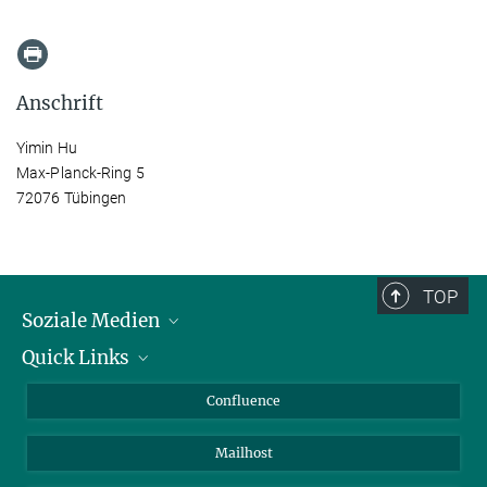
Anschrift
Yimin Hu
Max-Planck-Ring 5
72076 Tübingen
TOP
Soziale Medien
Quick Links
LinkedIn
BlueSky
Für Journalisten und Journalistinnen
Confluence
Facebook
Über Tiere in der Forschung
Mailhost
YouTube
Ihr Weg zu uns