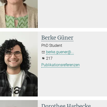
Berke Güner
PhD Student
berke.guener@...
217
Publikationsreferenzen
Dorothee Harbecke