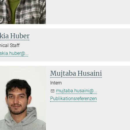
kia Huber
ical Staff
skia.huber@...
Mujtaba Husaini
Intern
mujtaba.husaini@...
Publikationsreferenzen