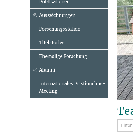
Publikationen
Auszeichnungen
Forschungsstation
Titelstories
Ehemalige Forschung
Alumni
Internationales Pristionchus-
Meeting
Tea