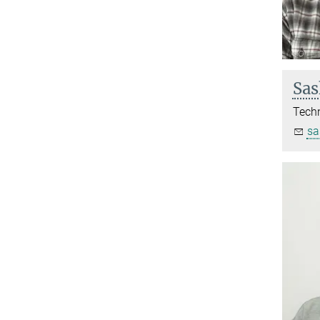
Sas
Techn
sa