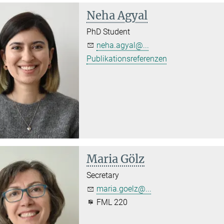
Neha Agyal
PhD Student
neha.agyal@...
Publikationsreferenzen
Maria Gölz
Secretary
maria.goelz@...
FML 220