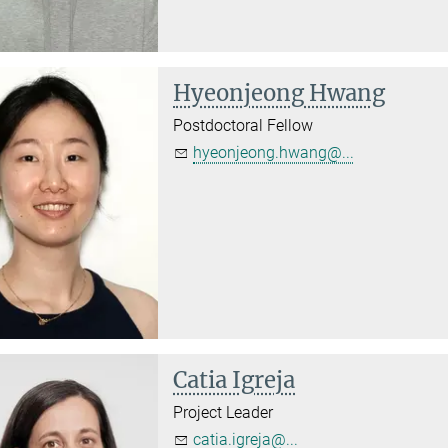
Hyeonjeong Hwang
Postdoctoral Fellow
hyeonjeong.hwang@...
Catia Igreja
Project Leader
catia.igreja@...