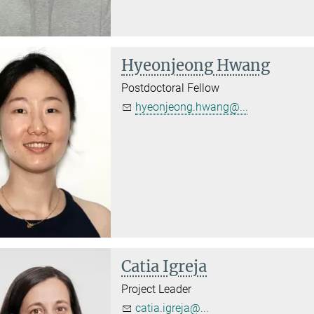
Hyeonjeong Hwang
Postdoctoral Fellow
hyeonjeong.hwang@...
Catia Igreja
Project Leader
catia.igreja@...