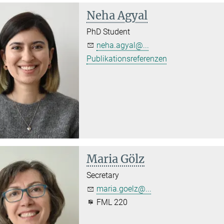
Neha Agyal
PhD Student
neha.agyal@...
Publikationsreferenzen
Maria Gölz
Secretary
maria.goelz@...
FML 220