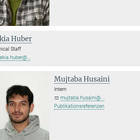
kia Huber
ical Staff
skia.huber@...
Mujtaba Husaini
Intern
mujtaba.husaini@...
Publikationsreferenzen