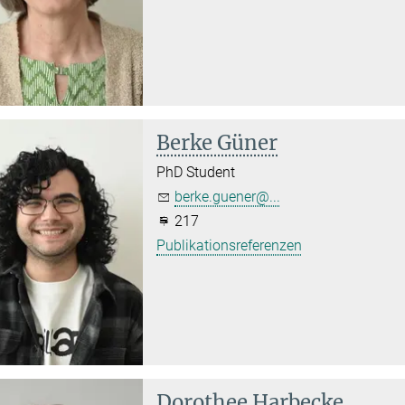
Berke Güner
PhD Student
berke.guener@...
217
Publikationsreferenzen
Dorothee Harbecke