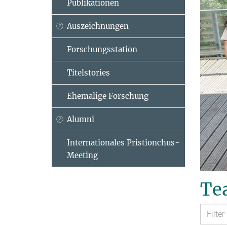
Publikationen
Auszeichnungen
Forschungsstation
Titelstories
Ehemalige Forschung
Alumni
Internationales Pristionchus-
Meeting
Tea