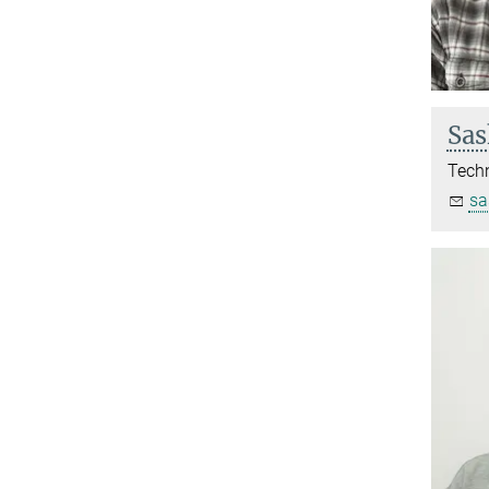
Sas
Techn
sa