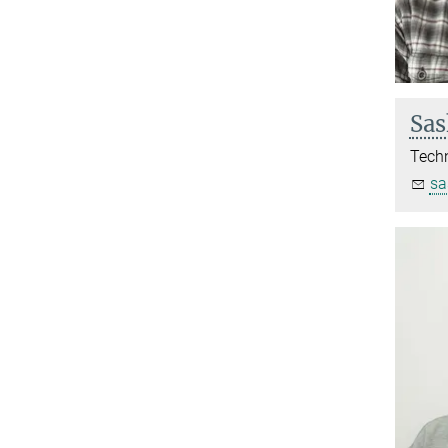
Sas
Techn
sa