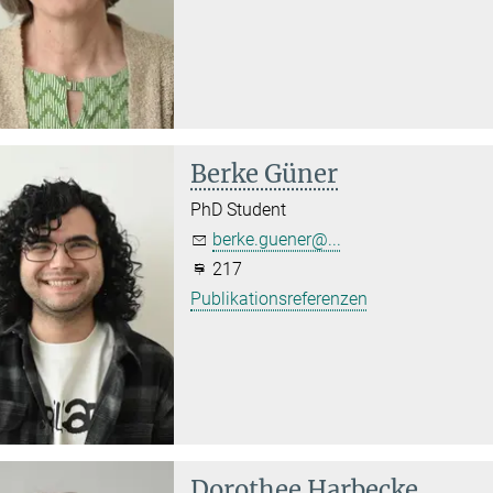
Berke Güner
PhD Student
berke.guener@...
217
Publikationsreferenzen
Dorothee Harbecke