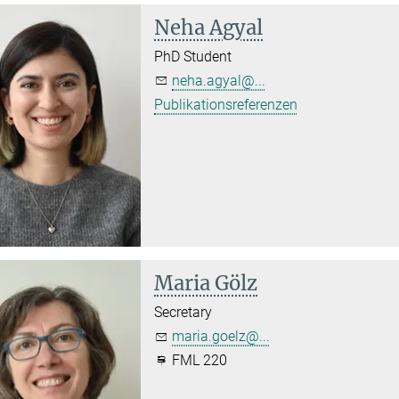
Neha Agyal
PhD Student
neha.agyal@...
Publikationsreferenzen
Maria Gölz
Secretary
maria.goelz@...
FML 220