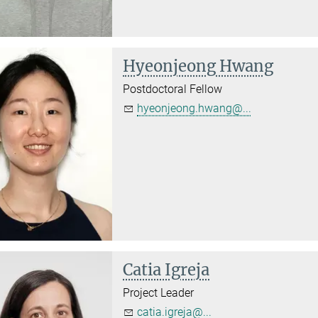
Hyeonjeong Hwang
Postdoctoral Fellow
hyeonjeong.hwang@...
Catia Igreja
Project Leader
catia.igreja@...