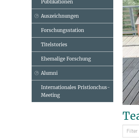
Publikationen
Auszeichnungen
Forschungsstation
Titelstories
Ehemalige Forschung
Alumni
Internationales Pristionchus-
Meeting
Tea