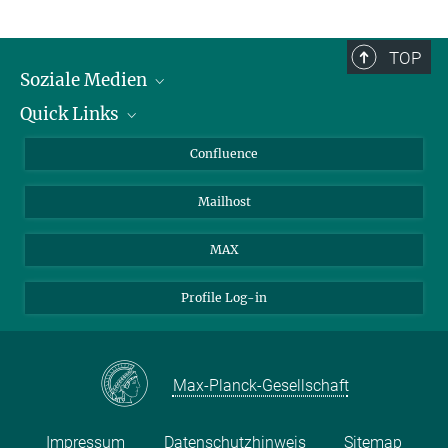
TOP
Soziale Medien
Quick Links
LinkedIn
BlueSky
Für Journalisten und Journalistinnen
Confluence
Facebook
Über Tiere in der Forschung
Mailhost
YouTube
Ihr Weg zu uns
Instagram
MAX
Profile Log-in
Max-Planck-Gesellschaft
Impressum
Datenschutzhinweis
Sitemap