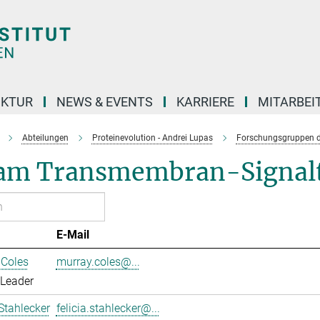
UKTUR
NEWS & EVENTS
KARRIERE
MITARBEI
Abteilungen
Proteinevolution - Andrei Lupas
Forschungsgruppen d
am Transmembran-Signalt
E-Mail
 Coles
murray.coles@...
 Leader
 Stahlecker
felicia.stahlecker@...