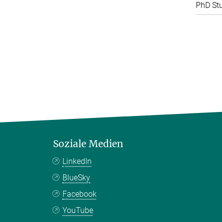
PhD St
Soziale Medien
LinkedIn
BlueSky
Facebook
YouTube