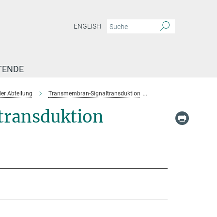
ENGLISH
TENDE
er Abteilung
Transmembran-Signaltransduktion
Team-Transmembrane S
ransduktion