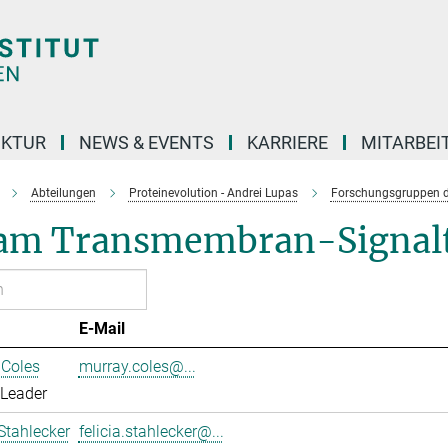
UKTUR
NEWS & EVENTS
KARRIERE
MITARBEI
Abteilungen
Proteinevolution - Andrei Lupas
Forschungsgruppen d
am Transmembran-Signalt
E-Mail
 Coles
murray.coles@...
 Leader
 Stahlecker
felicia.stahlecker@...