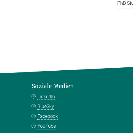
PhD St
Soziale Medien
LinkedIn
BlueSky
Facebook
YouTube