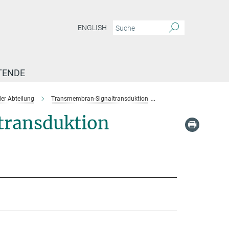
ENGLISH
TENDE
er Abteilung
Transmembran-Signaltransduktion
Team-Transmembrane S
ransduktion