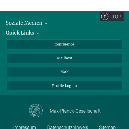
TOP
Soziale Medien
Quick Links
LinkedIn
BlueSky
Für Journalisten und Journalistinnen
Confluence
Facebook
Über Tiere in der Forschung
Mailhost
YouTube
Ihr Weg zu uns
Instagram
MAX
Profile Log-in
Max-Planck-Gesellschaft
Impressum
Datenschutzhinweis
Sitemap