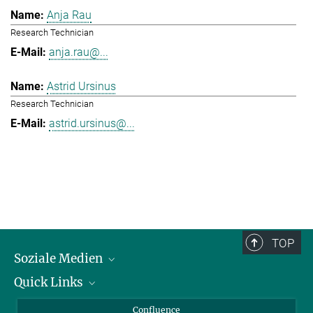
Anja Rau
Research Technician
anja.rau@...
Astrid Ursinus
Research Technician
astrid.ursinus@...
TOP
Soziale Medien
Quick Links
LinkedIn
BlueSky
Für Journalisten und Journalistinnen
Confluence