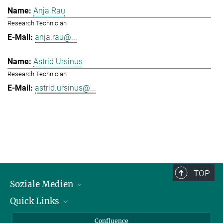
Anja Rau
Research Technician
anja.rau@...
Astrid Ursinus
Research Technician
astrid.ursinus@...
TOP
Soziale Medien
Quick Links
LinkedIn
BlueSky
Für Journalisten und Journalistinnen
Confluence