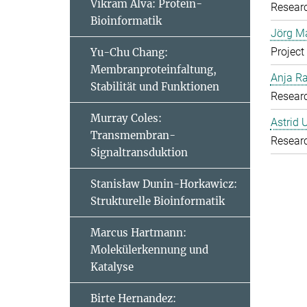
Vikram Alva: Protein-
Resear
Bioinformatik
Jörg Ma
Project
Yu-Chu Chang:
Membranproteinfaltung,
Anja R
Stabilität und Funktionen
Resear
Murray Coles:
Astrid 
Transmembran-
Resear
Signaltransduktion
Stanisław Dunin-Horkawicz:
Strukturelle Bioinformatik
Marcus Hartmann:
Molekülerkennung und
Katalyse
Birte Hernandez: