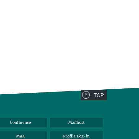
TOP
Confluence
Mailhost
MAX
Profile Log-in