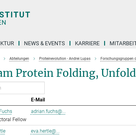
UKTUR
NEWS & EVENTS
KARRIERE
MITARBEI
Abteilungen
Proteinevolution - Andrei Lupas
Forschungsgruppen d
am Protein Folding, Unfol
E-Mail
 Fuchs
adrian.fuchs@...
toral Fellow
tle
eva.hertle@...