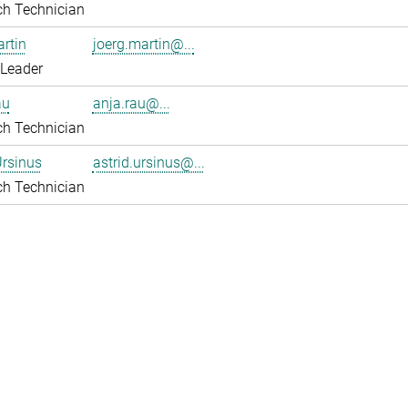
ch Technician
rtin
joerg.martin@...
 Leader
au
anja.rau@...
ch Technician
Ursinus
astrid.ursinus@...
ch Technician