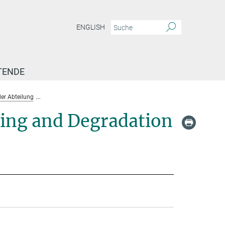
ENGLISH
TENDE
er Abteilung
Team-Protein Folding, Unfolding and Degradation
ding and Degradation