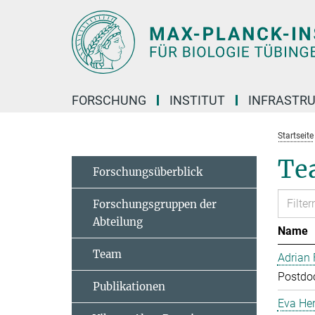
Hauptinhalt
FORSCHUNG
INSTITUT
INFRASTR
Startseite
Te
Forschungsüberblick
Forschungsgruppen der
Abteilung
Name
Team
Adrian
Postdoc
Publikationen
Eva Her