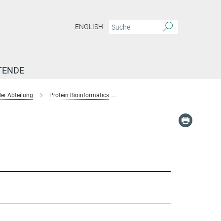
ENGLISH
TENDE
er Abteilung
Protein Bioinformatics
Team-Protein Bioinformatics