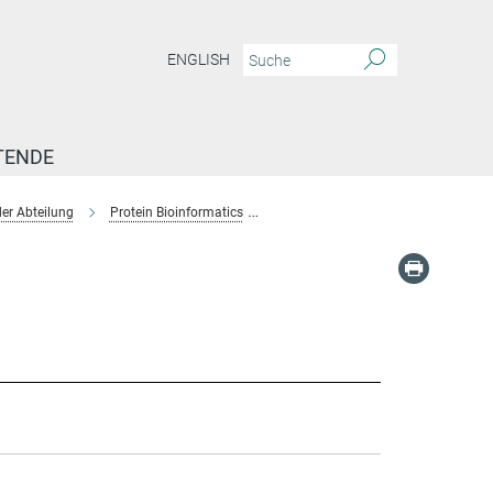
ENGLISH
TENDE
er Abteilung
Protein Bioinformatics
Team-Protein Bioinformatics