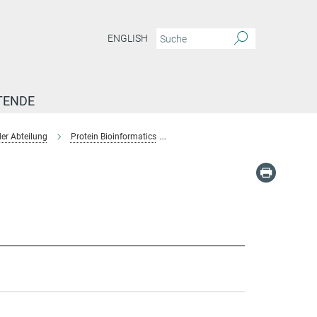
ENGLISH
TENDE
er Abteilung
Protein Bioinformatics
Team-Protein Bioinformatics