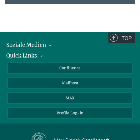
TOP
Soziale Medien
Quick Links
LinkedIn
BlueSky
Für Journalisten und Journalistinnen
Confluence
Facebook
Über Tiere in der Forschung
Mailhost
YouTube
Ihr Weg zu uns
Instagram
MAX
Profile Log-in