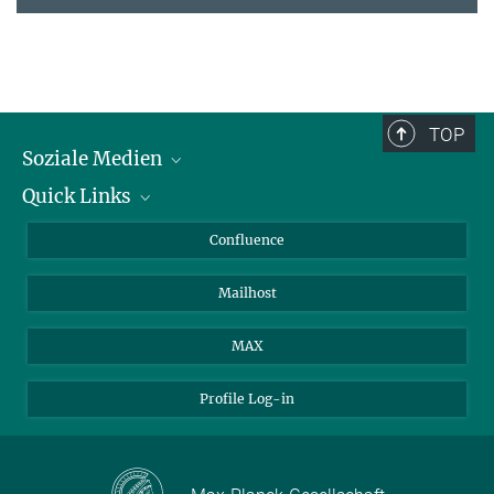
TOP
Soziale Medien
Quick Links
LinkedIn
BlueSky
Für Journalisten und Journalistinnen
Confluence
Facebook
Über Tiere in der Forschung
Mailhost
YouTube
Ihr Weg zu uns
Instagram
MAX
Profile Log-in