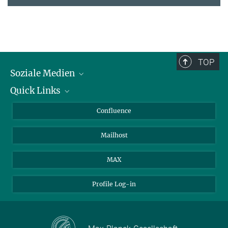
TOP
Soziale Medien
Quick Links
LinkedIn
BlueSky
Für Journalisten und Journalistinnen
Confluence
Facebook
Über Tiere in der Forschung
Mailhost
YouTube
Ihr Weg zu uns
Instagram
MAX
Profile Log-in