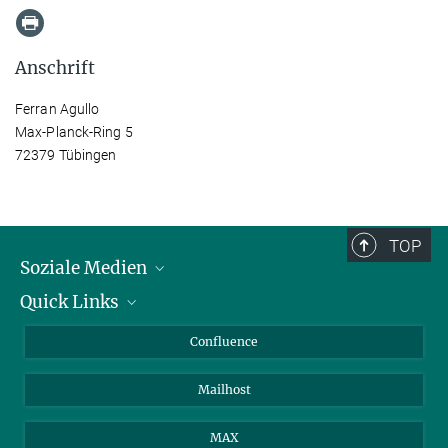
Anschrift
Ferran Agullo
Max-Planck-Ring 5
72379 Tübingen
TOP
Soziale Medien
Quick Links
LinkedIn
BlueSky
Für Journalisten und Journalistinnen
Confluence
Facebook
Über Tiere in der Forschung
Mailhost
YouTube
Ihr Weg zu uns
Instagram
MAX