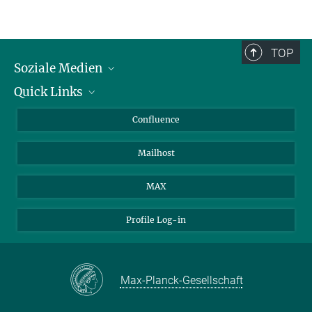
TOP
Soziale Medien
Quick Links
LinkedIn
BlueSky
Für Journalisten und Journalistinnen
Confluence
Facebook
Über Tiere in der Forschung
Mailhost
YouTube
Ihr Weg zu uns
Instagram
MAX
Profile Log-in
Max-Planck-Gesellschaft