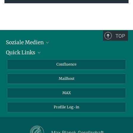
TOP
Soziale Medien
Quick Links
LinkedIn
BlueSky
Für Journalisten und Journalistinnen
Confluence
Facebook
Über Tiere in der Forschung
Mailhost
YouTube
Ihr Weg zu uns
Instagram
MAX
Profile Log-in
Max-Planck-Gesellschaft