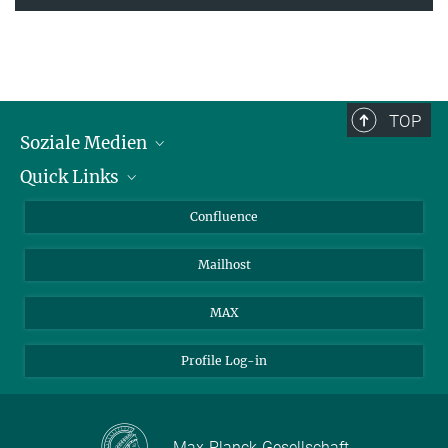
TOP
Soziale Medien
Quick Links
LinkedIn
BlueSky
Für Journalisten und Journalistinnen
Confluence
Facebook
Über Tiere in der Forschung
Mailhost
YouTube
Ihr Weg zu uns
Instagram
MAX
Profile Log-in
Max-Planck-Gesellschaft