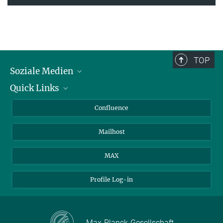
TOP
Soziale Medien
Quick Links
LinkedIn
BlueSky
Für Journalisten und Journalistinnen
Confluence
Facebook
Über Tiere in der Forschung
Mailhost
YouTube
Ihr Weg zu uns
Instagram
MAX
Profile Log-in
Max-Planck-Gesellschaft