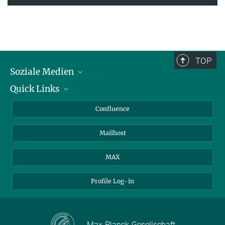
TOP
Soziale Medien
Quick Links
LinkedIn
BlueSky
Für Journalisten und Journalistinnen
Confluence
Facebook
Über Tiere in der Forschung
Mailhost
YouTube
Ihr Weg zu uns
Instagram
MAX
Profile Log-in
Max-Planck-Gesellschaft