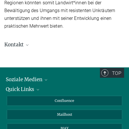
Regionen könnten somit Landwirt*innen bei der
Bewältigung des Umgangs mit resistenten Unkräutern
unterstützen und ihnen mit seiner Entwicklung einen
praktischen Mehrwert bieten.
Kontakt
Dr. Ulrich Lutz
Postdoktorand
+49 7071 601-1405
TOP
ulrich.lutz@...
Soziale Medien
Quick Links
LinkedIn
BlueSky
Für Journalisten und Journalistinnen
Confluence
Facebook
Über Tiere in der Forschung
Mailhost
YouTube
Ihr Weg zu uns
Instagram
MAX