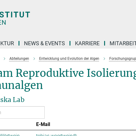
UKTUR
NEWS & EVENTS
KARRIERE
MITARBEI
Abteilungen
Entwicklung und Evolution der Algen
Forschungsgru
m Reproduktive Isolierung
aunalgen
nska Lab
E-Mail
 Wörtwein
tobias.woertwein@...