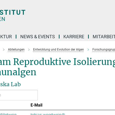
UKTUR
NEWS & EVENTS
KARRIERE
MITARBEI
Abteilungen
Entwicklung und Evolution der Algen
Forschungsgru
m Reproduktive Isolierung
aunalgen
nska Lab
E-Mail
 Wörtwein
tobias.woertwein@...