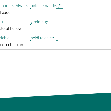
ernandez Alvarez
birte.hernandez@...
 Leader
Hu
yimin.hu@...
toral Fellow
eichle
heidi.reichle@...
ch Technician