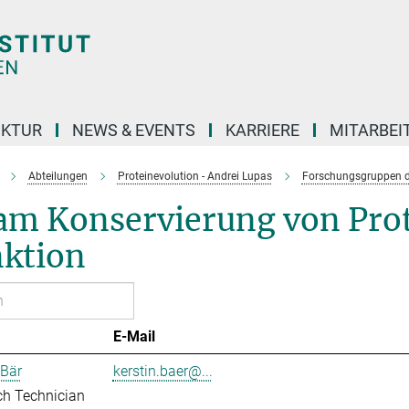
UKTUR
NEWS & EVENTS
KARRIERE
MITARBEI
Abteilungen
Proteinevolution - Andrei Lupas
Forschungsgruppen d
am Konservierung von Prot
nktion
E-Mail
 Bär
kerstin.baer@...
ch Technician