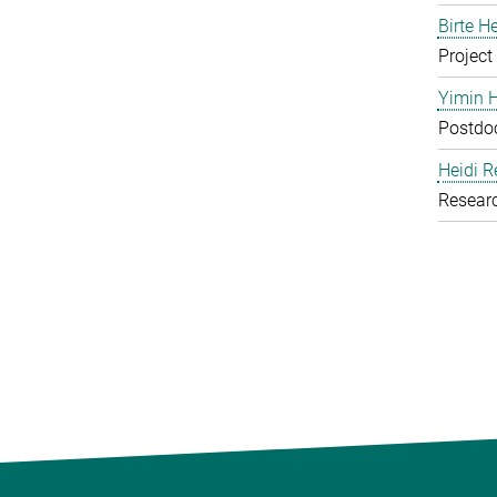
Birte H
Project
Yimin 
Postdoc
Heidi R
Resear