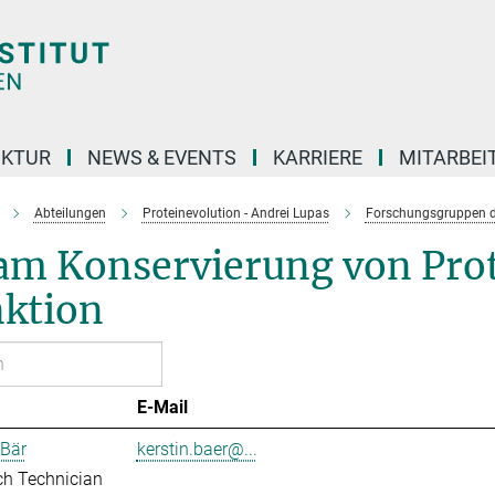
UKTUR
NEWS & EVENTS
KARRIERE
MITARBEI
Abteilungen
Proteinevolution - Andrei Lupas
Forschungsgruppen d
am Konservierung von Prot
nktion
E-Mail
 Bär
kerstin.baer@...
ch Technician