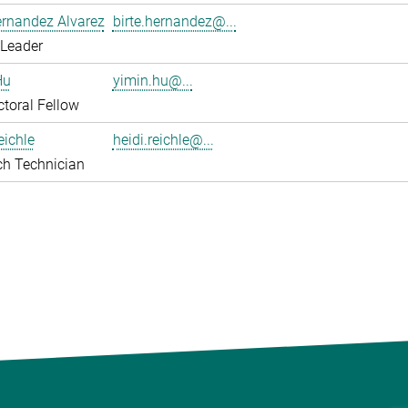
ernandez Alvarez
birte.hernandez@...
 Leader
Hu
yimin.hu@...
toral Fellow
eichle
heidi.reichle@...
ch Technician