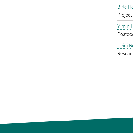
Birte H
Project
Yimin 
Postdoc
Heidi R
Resear