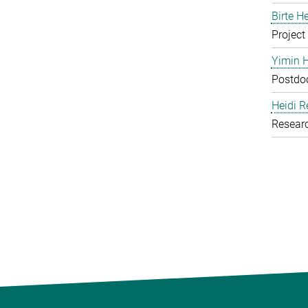
Birte H
Project
Yimin 
Postdoc
Heidi R
Resear