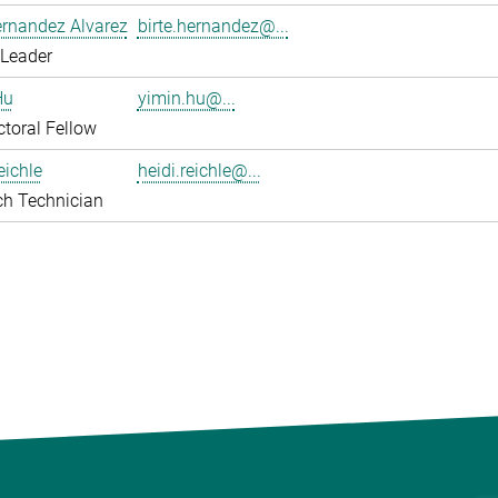
ernandez Alvarez
birte.hernandez@...
 Leader
Hu
yimin.hu@...
toral Fellow
eichle
heidi.reichle@...
ch Technician