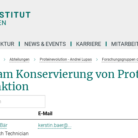
UKTUR
NEWS & EVENTS
KARRIERE
MITARBEI
Abteilungen
Proteinevolution - Andrei Lupas
Forschungsgruppen d
am Konservierung von Prot
nktion
E-Mail
 Bär
kerstin.baer@...
ch Technician