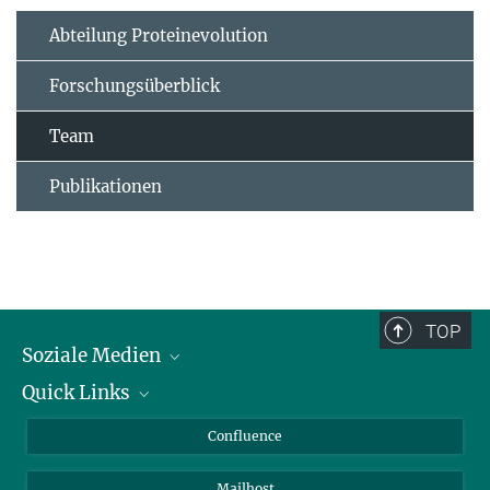
Abteilung Proteinevolution
Forschungsüberblick
Team
Publikationen
TOP
Soziale Medien
Quick Links
LinkedIn
BlueSky
Für Journalisten und Journalistinnen
Confluence
Facebook
Über Tiere in der Forschung
Mailhost