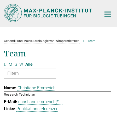
Hauptinhalt
Genomik und Molekularbiologie von Wimperntierchen
Team
Team
E
M
S
W
Alle
Christiane Emmerich
Research Technician
christiane.emmerich@...
Publikationsreferenzen