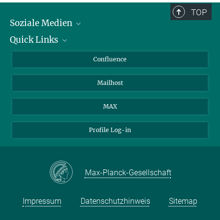
TOP
Soziale Medien
Quick Links
LinkedIn
BlueSky
Für Journalisten und Journalistinnen
Confluence
Facebook
Über Tiere in der Forschung
Mailhost
YouTube
Ihr Weg zu uns
Instagram
MAX
Profile Log-in
Max-Planck-Gesellschaft
Impressum
Datenschutzhinweis
Sitemap