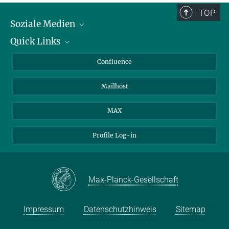
TOP
Soziale Medien
Quick Links
LinkedIn
BlueSky
Für Journalisten und Journalistinnen
Confluence
Facebook
Über Tiere in der Forschung
Mailhost
YouTube
Ihr Weg zu uns
Instagram
MAX
Profile Log-in
Max-Planck-Gesellschaft
Impressum
Datenschutzhinweis
Sitemap