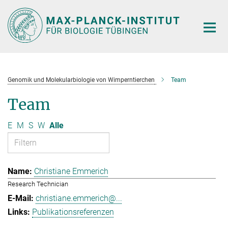
Hauptinhalt
Genomik und Molekularbiologie von Wimperntierchen
Team
Team
E
M
S
W
Alle
Christiane Emmerich
Research Technician
christiane.emmerich@...
Publikationsreferenzen