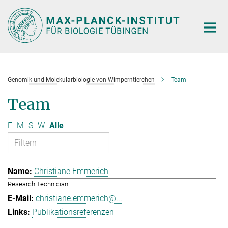
Hauptinhalt
Genomik und Molekularbiologie von Wimperntierchen
Team
Team
E
M
S
W
Alle
Christiane Emmerich
Research Technician
christiane.emmerich@...
Publikationsreferenzen