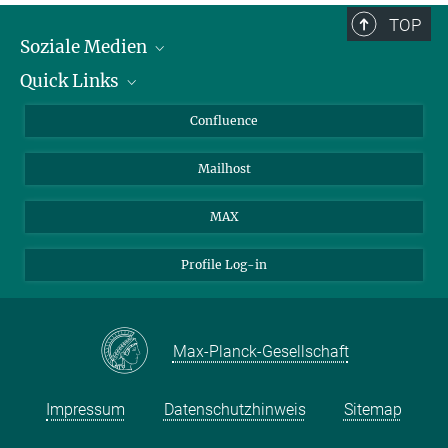
TOP
Soziale Medien
Quick Links
LinkedIn
BlueSky
Für Journalisten und Journalistinnen
Confluence
Facebook
Über Tiere in der Forschung
Mailhost
YouTube
Ihr Weg zu uns
Instagram
MAX
Profile Log-in
Max-Planck-Gesellschaft
Impressum
Datenschutzhinweis
Sitemap