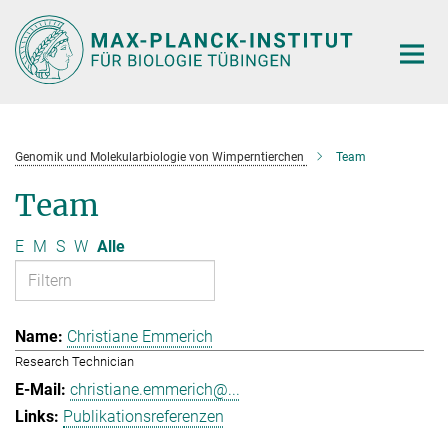
Hauptinhalt
Genomik und Molekularbiologie von Wimperntierchen
Team
Team
E
M
S
W
Alle
Christiane Emmerich
Research Technician
christiane.emmerich@...
Publikationsreferenzen