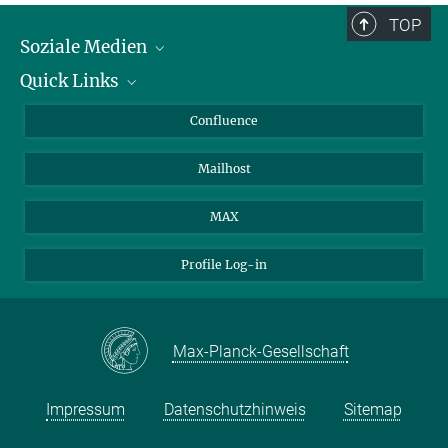
TOP
Soziale Medien
Quick Links
LinkedIn
BlueSky
Für Journalisten und Journalistinnen
Confluence
Facebook
Über Tiere in der Forschung
Mailhost
YouTube
Ihr Weg zu uns
Instagram
MAX
Profile Log-in
Max-Planck-Gesellschaft
Impressum
Datenschutzhinweis
Sitemap