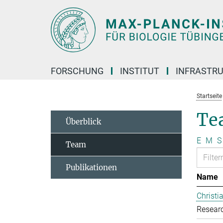
Hauptinhalt
FORSCHUNG
INSTITUT
INFRASTR
Startseite
Te
Überblick
E
M
S
Team
Publikationen
Name
Christ
Resear