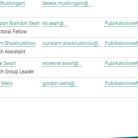
Mushingairi
dereck.mushingairi@...
oon Brandon Seah
kb.seah@...
Publikationsre
toral Fellow
am Shaikhutdinov
nurislam.shaikhutdinov@...
Publikationsre
h Assistant
e Swart
estienne.swart@...
Publikationsre
ch Group Leader
 Wells
gordon.wells@...
Publikationsre