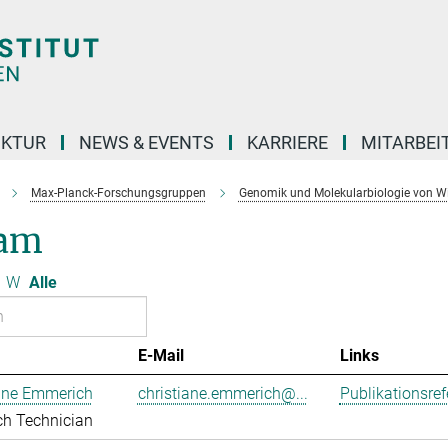
UKTUR
NEWS & EVENTS
KARRIERE
MITARBEI
Max-Planck-Forschungsgruppen
Genomik und Molekularbiologie von W
am
W
Alle
E-Mail
Links
iane Emmerich
christiane.emmerich@...
Publikationsre
ch Technician