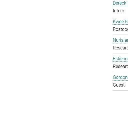
Dereck 
Intern
Kwee B
Postdoc
Nurisl
Researc
Estienn
Resear
Gordon
Guest