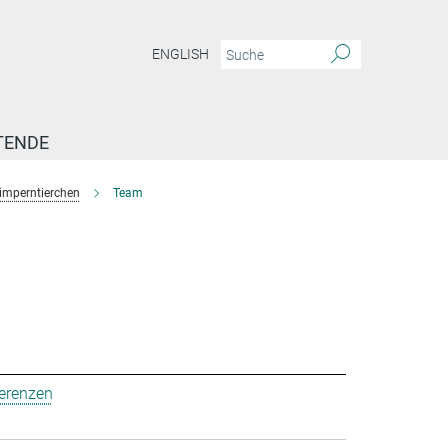
ENGLISH
TENDE
imperntierchen
Team
ferenzen