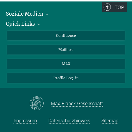
TOP
Soziale Medien
Quick Links
LinkedIn
BlueSky
Für Journalisten und Journalistinnen
Confluence
Facebook
Über Tiere in der Forschung
Mailhost
YouTube
Ihr Weg zu uns
Instagram
MAX
Profile Log-in
Max-Planck-Gesellschaft
Impressum
Datenschutzhinweis
Sitemap