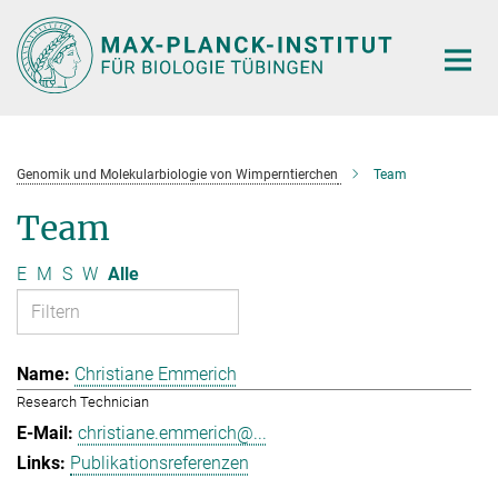
Hauptinhalt
Genomik und Molekularbiologie von Wimperntierchen
Team
Team
E
M
S
W
Alle
Christiane Emmerich
Research Technician
christiane.emmerich@...
Publikationsreferenzen