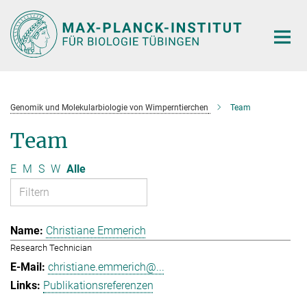
Hauptinhalt
Genomik und Molekularbiologie von Wimperntierchen
Team
Team
E
M
S
W
Alle
Christiane Emmerich
Research Technician
christiane.emmerich@...
Publikationsreferenzen