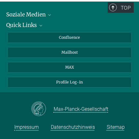
TOP
Soziale Medien
Quick Links
LinkedIn
BlueSky
Für Journalisten und Journalistinnen
Confluence
Facebook
Über Tiere in der Forschung
Mailhost
YouTube
Ihr Weg zu uns
Instagram
MAX
Profile Log-in
Max-Planck-Gesellschaft
Impressum
Datenschutzhinweis
Sitemap