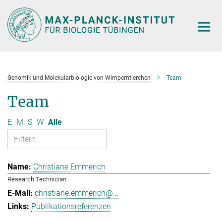
Hauptinhalt
Genomik und Molekularbiologie von Wimperntierchen
Team
Team
E
M
S
W
Alle
Christiane Emmerich
Research Technician
christiane.emmerich@...
Publikationsreferenzen