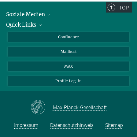
TOP
Soziale Medien
Quick Links
LinkedIn
BlueSky
Für Journalisten und Journalistinnen
Confluence
Facebook
Über Tiere in der Forschung
Mailhost
YouTube
Ihr Weg zu uns
Instagram
MAX
Profile Log-in
Max-Planck-Gesellschaft
Impressum
Datenschutzhinweis
Sitemap