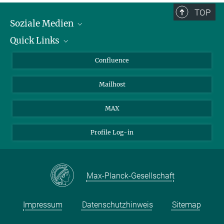
TOP
Soziale Medien
Quick Links
LinkedIn
BlueSky
Für Journalisten und Journalistinnen
Confluence
Facebook
Über Tiere in der Forschung
Mailhost
YouTube
Ihr Weg zu uns
Instagram
MAX
Profile Log-in
Max-Planck-Gesellschaft
Impressum
Datenschutzhinweis
Sitemap