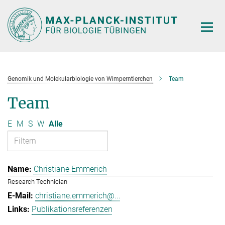
Hauptinhalt
Genomik und Molekularbiologie von Wimperntierchen
Team
Team
E
M
S
W
Alle
Christiane Emmerich
Research Technician
christiane.emmerich@...
Publikationsreferenzen