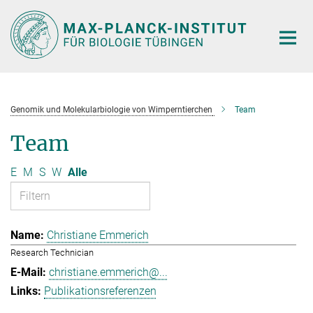
Hauptinhalt
Genomik und Molekularbiologie von Wimperntierchen
Team
Team
E
M
S
W
Alle
Christiane Emmerich
Research Technician
christiane.emmerich@...
Publikationsreferenzen