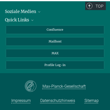
TOP
Soziale Medien
Quick Links
LinkedIn
BlueSky
Für Journalisten und Journalistinnen
Confluence
Facebook
Über Tiere in der Forschung
Mailhost
YouTube
Ihr Weg zu uns
Instagram
MAX
Profile Log-in
Max-Planck-Gesellschaft
Impressum
Datenschutzhinweis
Sitemap