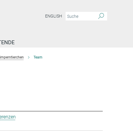
ENGLISH
TENDE
imperntierchen
Team
ferenzen