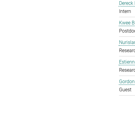
Dereck 
Intern
Kwee B
Postdoc
Nurisl
Researc
Estienn
Resear
Gordon
Guest