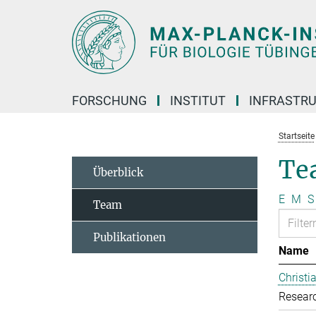
Hauptinhalt
FORSCHUNG
INSTITUT
INFRASTR
Startseite
Te
Überblick
E
M
S
Team
Publikationen
Name
Christ
Resear