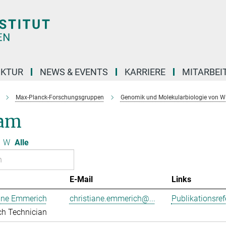
UKTUR
NEWS & EVENTS
KARRIERE
MITARBEI
Max-Planck-Forschungsgruppen
Genomik und Molekularbiologie von W
am
W
Alle
E-Mail
Links
iane Emmerich
christiane.emmerich@...
Publikationsre
ch Technician