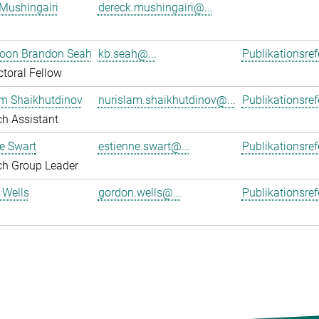
Mushingairi
dereck.mushingairi@...
oon Brandon Seah
kb.seah@...
Publikationsre
toral Fellow
am Shaikhutdinov
nurislam.shaikhutdinov@...
Publikationsre
h Assistant
e Swart
estienne.swart@...
Publikationsre
ch Group Leader
 Wells
gordon.wells@...
Publikationsre