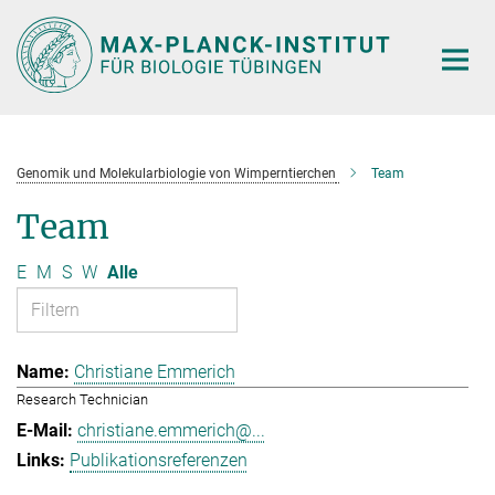
Hauptinhalt
Genomik und Molekularbiologie von Wimperntierchen
Team
Team
E
M
S
W
Alle
Christiane Emmerich
Research Technician
christiane.emmerich@...
Publikationsreferenzen