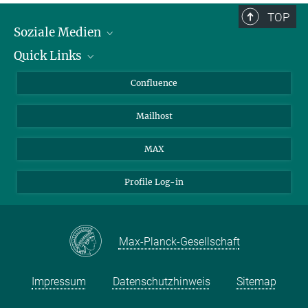
TOP
Soziale Medien
Quick Links
LinkedIn
BlueSky
Für Journalisten und Journalistinnen
Confluence
Facebook
Über Tiere in der Forschung
Mailhost
YouTube
Ihr Weg zu uns
Instagram
MAX
Profile Log-in
Max-Planck-Gesellschaft
Impressum
Datenschutzhinweis
Sitemap