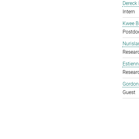
Dereck 
Intern
Kwee B
Postdoc
Nurisl
Researc
Estienn
Resear
Gordon
Guest