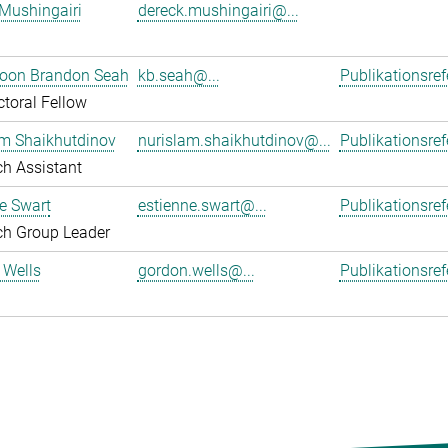
Mushingairi
dereck.mushingairi@...
oon Brandon Seah
kb.seah@...
Publikationsre
toral Fellow
am Shaikhutdinov
nurislam.shaikhutdinov@...
Publikationsre
h Assistant
e Swart
estienne.swart@...
Publikationsre
ch Group Leader
 Wells
gordon.wells@...
Publikationsre