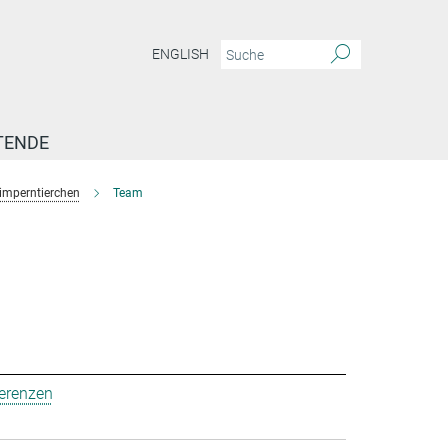
ENGLISH
TENDE
imperntierchen
Team
ferenzen