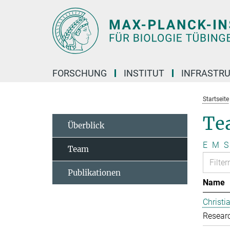
Hauptinhalt
FORSCHUNG
INSTITUT
INFRASTR
Startseite
Te
Überblick
E
M
S
Team
Publikationen
Name
Christ
Resear