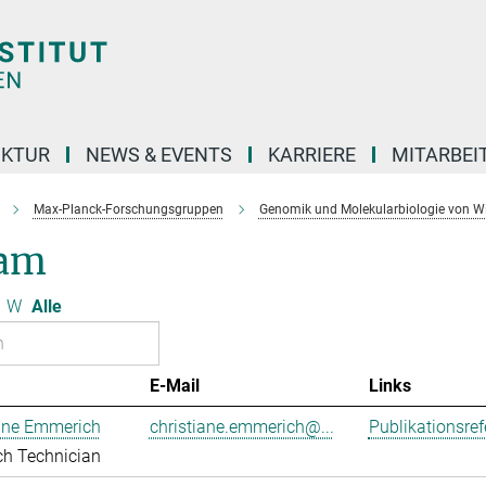
UKTUR
NEWS & EVENTS
KARRIERE
MITARBEI
Max-Planck-Forschungsgruppen
Genomik und Molekularbiologie von W
am
W
Alle
E-Mail
Links
iane Emmerich
christiane.emmerich@...
Publikationsre
ch Technician