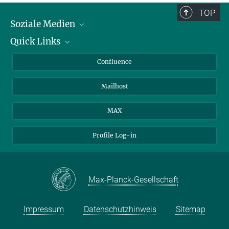
TOP
Soziale Medien
Quick Links
LinkedIn
BlueSky
Für Journalisten und Journalistinnen
Confluence
Facebook
Über Tiere in der Forschung
Mailhost
YouTube
Ihr Weg zu uns
Instagram
MAX
Profile Log-in
Max-Planck-Gesellschaft
Impressum
Datenschutzhinweis
Sitemap