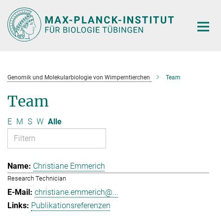
Hauptinhalt
Genomik und Molekularbiologie von Wimperntierchen
Team
Team
E
M
S
W
Alle
Christiane Emmerich
Research Technician
christiane.emmerich@...
Publikationsreferenzen